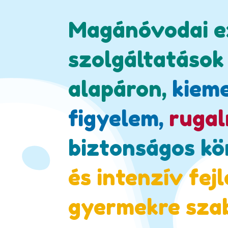
Magánóvodai e
szolgáltatások
alapáron,
kieme
figyelem,
rugal
biztonságos kö
és intenzív fej
gyermekre sza