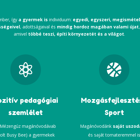
mber, így
a gyermek is
individuum:
egyedi, egyszeri, megisméte
sségeivel
, adottságaival és
mindig hordoz magában valami újat
amivel
többé teszi, építi környezetét és a világot
.


ozitív pedagógiai
Mozgásfejleszté
szemlélet
Sport
 Mézengúz magánóvodávab
Magánóvodánk
saját uszod
volt Busy Bee) a gyermekek
és saját tornateremmel i