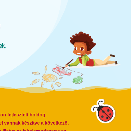
n
ek.
n fejlesztett boldog
el vannak készítve a következő,