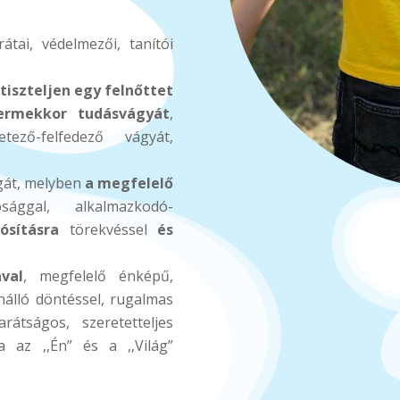
rátai, védelmezői, tanítói
tiszteljen egy felnőttet
yermekkor tudásvágyát
,
etező-felfedező vágyát,
ágát, melyben
a megfelelő
sággal, alkalmazkodó-
ósításra
törekvéssel
és
ával
, megfelelő énképű,
nálló döntéssel, rugalmas
rátságos, szeretetteljes
 az ,,Én” és a ,,Világ”