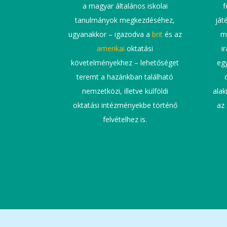
a magyar általános iskolai
f
tanulmányok megkezdéséhez,
ját
ugyanakkor – igazodva a
brit
és az
m
amerikai
oktatási
i
követelményekhez – lehetőséget
eg
teremt a hazánkban található
nemzetközi, illetve külföldi
alak
oktatási intézményekbe történő
az 
felvételhez is.