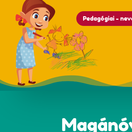
Pedagógiai - nev
Magánóv