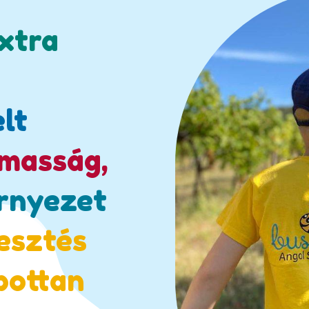
xtra
lt
masság,
rnyezet
lesztés
bottan