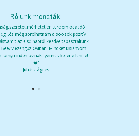
Rólunk mondták:
mság,szeretet,mérhetetlen türelem,odaadó
ég…és még sorolhatnám a sok-sok pozitív
st,amit az első naptól kezdve tapasztaltunk
 Bee/Mézengúz Oviban.
Mindkét kislányom
e járni,minden ovinak ilyennek kellene
lennie!
❤️“
Juhász Ágnes