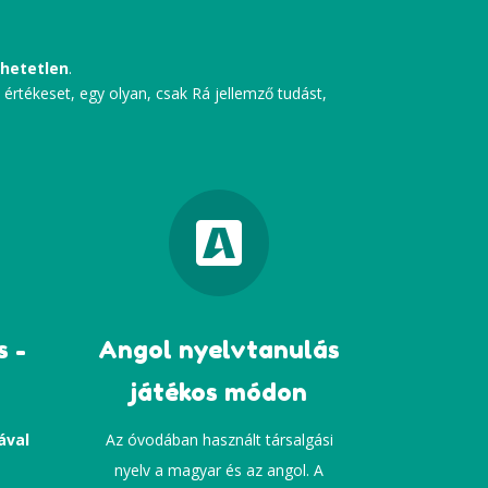
lhetetlen
.
, értékeset, egy olyan, csak Rá jellemző tudást,

s -
Angol nyelvtanulás
játékos módon
ával
Az óvodában használt társalgási
s
nyelv a magyar és az angol. A