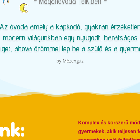
– Magánóvoda Telkiben –
Az óvoda amely a kapkodó, gyakran érzéketle
modern világunkban egy nyugodt, barátságos
iget, ahova örömmel lép be a szülő és a gyerm
by Mézengúz
nk:
Komplex és korszerű módo
gyermekek, akik teljesen f