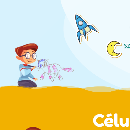
sz
Célu