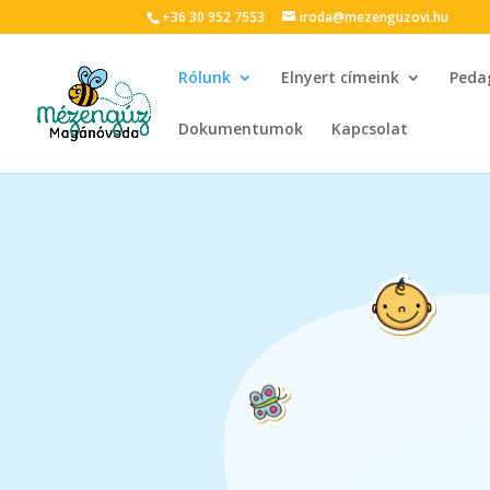
+36 30 952 7553
iroda@mezenguzovi.hu
Rólunk
Elnyert címeink
Peda
Dokumentumok
Kapcsolat