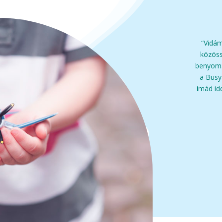
“Vidá
közöss
benyomá
a Busy
imád id