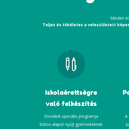
Minden e
Teljes és tökéletes a veleszületett képe

Iskolaérettségre
P
való felkészítés
Óvodánk speciális programja
A
biztos alapot nyújt gyermekeknek
(